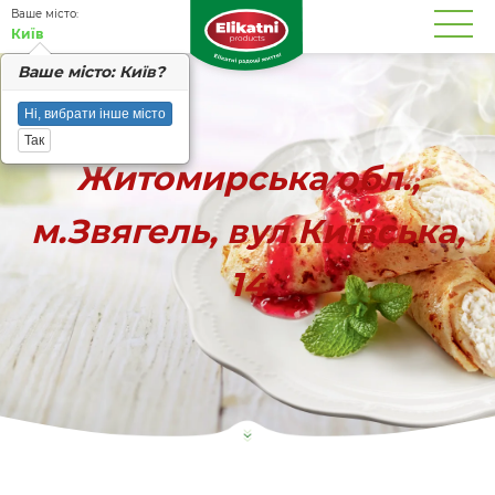
Вашe місто:
Київ
Вашe місто: Київ?
Ні, вибрати інше місто
Так
Житомирська обл.,
м.Звягель, вул.Київська,
14