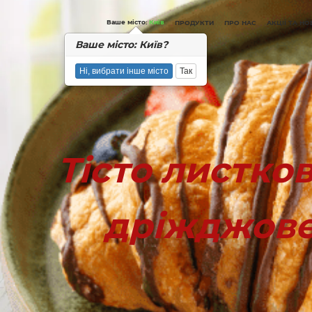
Вашe місто:
Київ
ПРОДУКТИ
ПРО НАС
АКЦІЇ ТА Н
Вашe місто: Київ?
Ні, вибрати інше місто
Так
Тісто листков
дріжджов