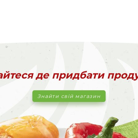
айтеся де придбати прод
Знайти свій магазин