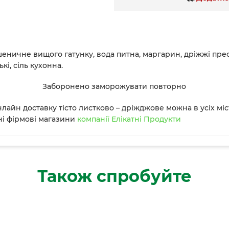
ничне вищого гатунку, вода питна, маргарин, дріжжі пре
кі, сіль кухонна.
Заборонено заморожувати повторно
лайн доставку тісто листково – дріжджове
можна в усіх міс
ні фірмові магазини
компанії Елікатні Продукти
Також спробуйте