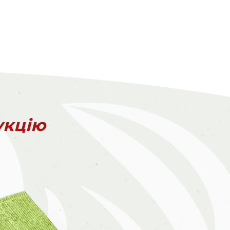
укцію