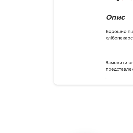
Опис
Борошно пше
хлібопекарсь
Замовити он
представле