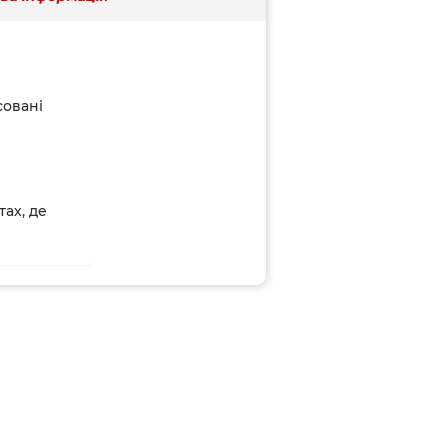
совані
тах, де