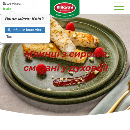
Вашe місто:
Київ
Вашe місто: Київ?
Ні, вибрати інше місто
Так
Млинці з сиром в
сметані у духовці!