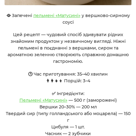
🥘 Запечені
пельмені «Матусині»
у вершково-сирному
соусі
Цей рецепт — чудовий спосіб здивувати рідних
знайомим продуктом у незвичному вигляді. Ніжні
пельмені в поєднанні з вершками, сиром та
ароматною зеленню створюють справжню домашню
гастрономію.
🕒 Час приготування: 35–40 хвилин
👨‍👩‍👧‍👦 Порцій: 3–4
✅ Інгредієнти:
Пельмені «Матусині»
— 500 г (заморожені)
Вершки 20–30% — 200 мл
Твердий сир (типу голландського або моцарела) — 150
г
Цибуля — 1 шт.
Часник — 2 зубчики