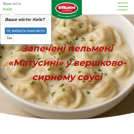
Вашe місто:
Київ
Вашe місто: Київ?
Ні, вибрати інше місто
Так
Запечені пельмені
«Матусині» у вершково-
сирному соусі