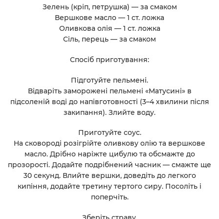
Зелень (кріп, петрушка) — за смаком
Вершкове масло — 1 ст. ложка
Оливкова олія — 1 ст. ложка
Сіль, перець — за смаком
Спосіб приготування:
Підготуйте пельмені.
Відваріть заморожені пельмені «Матусині» в
підсоленій воді до напівготовності (3–4 хвилини після
закипання). Злийте воду.
Приготуйте соус.
На сковороді розігрійте оливкову олію та вершкове
масло. Дрібно наріжте цибулю та обсмажте до
прозорості. Додайте подрібнений часник — смажте ще
30 секунд. Влийте вершки, доведіть до легкого
кипіння, додайте третину тертого сиру. Посоліть і
поперчіть.
Зберіть страву.