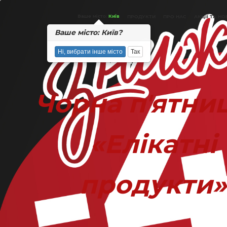
Вашe місто:
Київ
ПРОДУКТИ
ПРО НАС
АКЦІЇ ТА Н
Вашe місто: Київ?
Ні, вибрати інше місто
Так
Чорна пʼятни
«Елікатні
продукти»