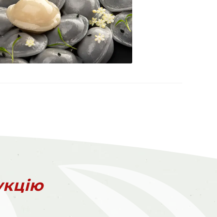
укцію