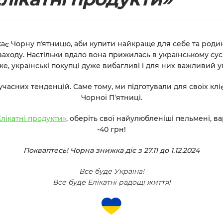
кає
Чорну пʼятницю
, аби купити найкраще для себе та род
аходу. Настільки вдало вона прижилась в українському сусп
е, українські покупці дуже вибагливі і для них важливий ун
учасних тенденцій. Саме тому, ми підготували для своїх кл
Чорної Пʼятниц
і.
Елікатні продукти»
, оберіть свої найулюбленіші пельмені, в
-40 грн!
Покваптесь! Чорна знижка діє з 27.11 до 1.12.2024
Все буде Україна!
Все буде Елікатні радощі життя!