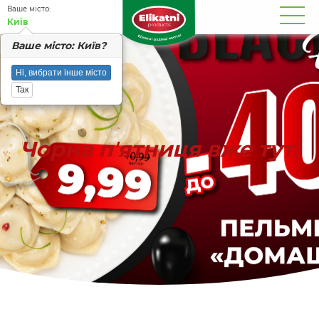
Вашe місто:
Київ
Вашe місто: Київ?
Ні, вибрати інше місто
Так
Чорна пʼятниця вже тут!