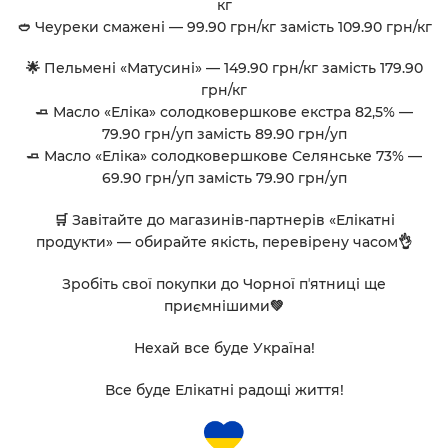
кг
🥙 Чеуреки смажені — 99.90 грн/кг замість 109.90 грн/кг
🌟 Пельмені «Матусині» — 149.90 грн/кг замість 179.90
грн/кг
🧈 Масло «Еліка» солодковершкове екстра 82,5% —
79.90 грн/уп замість 89.90 грн/уп
🧈 Масло «Еліка» солодковершкове Селянське 73% —
69.90 грн/уп замість 79.90 грн/уп
🛒 Завітайте до магазинів-партнерів «Елікатні
продукти» — обирайте якість, перевірену часом👌
Зробіть свої покупки до Чорної пʼятниці ще
приємнішими💚
Нехай все буде Україна!
Все буде Елікатні радощі життя!