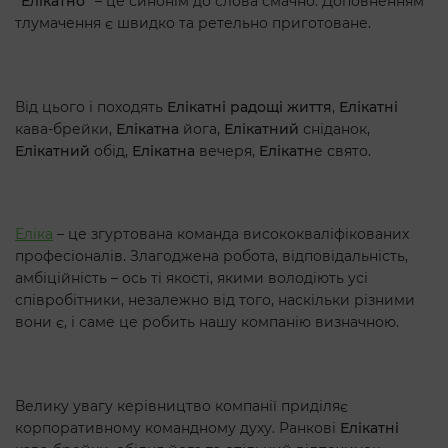
“Елікатно”
– це синонім до слова смачно. Доповненням
тлумачення є швидко та ретельно приготоване.
Від цього і походять
Елікатні радощі життя
,
Елікатні
кава-брейки,
Елікатна
йога,
Елікатний
сніданок,
Елікатний
обід,
Елікатна
вечеря,
Елікатн
е свято.
Еліка
– це згуртована команда висококваліфікованих
професіоналів. Злагоджена робота, відповідальність,
амбіційність – ось ті якості, якими володіють усі
співробітники, незалежно від того, наскільки різними
вони є, і саме це робить нашу компанію визначною.
Велику увагу керівництво компанії приділяє
корпоративному командному духу. Ранкові
Елікатні