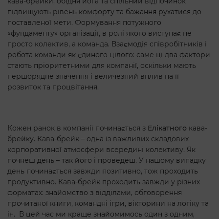
кава-брейки, обідня йога та спільний відпочинок
підвищують рівень комфорту та бажання рухатися до
поставленої мети. Формування потужного
«фундаменту» організації, в ролі якого виступає не
просто колектив, а команда. Взаємодія співробітників і
робота команди як єдиного цілого: саме ці два фактори
стають пріоритетними для компанії, оскільки мають
першорядне значення і величезний вплив на її
розвиток та процвітання.
Кожен ранок в компанії починається з
Елікатного
кава-
брейку. Кава-брейк – одна із важливих складових
корпоративної атмосфери всередині колективу. Як
почнеш день – так його і проведеш. У нашому випадку
день починається завжди позитивно, тож проходить
продуктивно. Кава-брейк проходить завжди у різних
форматах: знайомство з відділами, обговорення
прочитаної книги, командні ігри, вікторини на логіку та
ін. В цей час ми краще знайомимось один з одним,