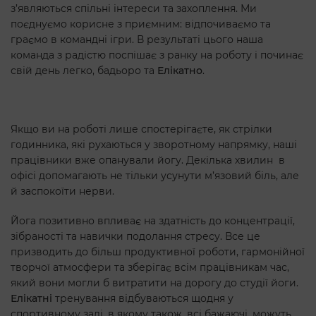
з’являються спільні інтереси та захоплення. Ми
поєднуємо корисне з приємним: відпочиваємо та
граємо в командні ігри. В результаті цього наша
команда з радістю поспішає з ранку на роботу і починає
свій день легко, бадьоро та
Елікатно
.
Якщо ви на роботі лише спостерігаєте, як стрілки
годинника, які рухаються у зворотному напрямку, наші
працівники вже опанували йогу. Декілька хвилин в
офісі допомагають не тільки усунути м’язовий біль, але
й заспокоїти нерви.
Йога позитивно впливає на здатність до концентрації,
зібраності та навички подолання стресу. Все це
призводить до більш продуктивної роботи, гармонійної
творчої атмосфери та зберігає всім працівникам час,
який вони могли б витратити на дорогу до студії йоги.
Елікатні
тренування відбуваються щодня у
спортивному залі, в якому також, всі бажаючі, можуть