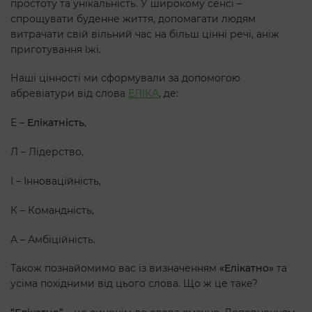
простоту та унікальність. У широкому сенсі –
спрощувати буденне життя, допомагати людям
витрачати свій вільний час на більш цінні речі, аніж
приготування їжі.
Наші цінності ми сформували за допомогою
абревіатури від слова
ЕЛІКА
, де:
Е –
Елікатність
,
Л – Лідерство,
І – Інноваційність,
К – Командність,
А – Амбіційність.
Також познайомимо вас із визначенням
«Елікатно»
та
усіма похідними від цього слова. Що ж це таке?