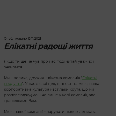
Опубліковано
15.11.2021
Елікатні радощі життя
Якщо ти ще не чув про нас, тоді читай уважно і
знайомся.
Ми – велика, дружня,
Елікатна
компанія “
Елікатні
продукти
”. У нас є свої цілі, цінності та місія, наша
корпоративна культура настільки крута, що ми
розповсюджуємо її не лише у колі компанії, але і
транслюємо Вам.
Місія нашої компанії – дарувати людям легкість,