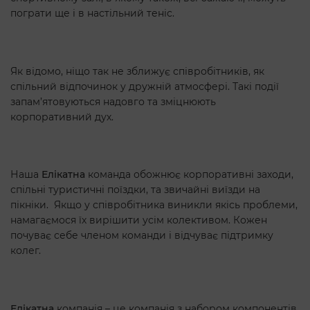
пограти ще і в настільний теніс.
Як відомо, ніщо так не зближує співробітників, як
спільний відпочинок у дружній атмосфері. Такі події
запам’ятовуються надовго та зміцнюють
корпоративний дух.
Наша
Елікатна
команда обожнює корпоративні заходи,
спільні туристичні поїздки, та звичайні виїзди на
пікніки. Якщо у співробітника виникли якісь проблеми,
намагаємося їх вирішити усім колективом. Кожен
почуває себе членом команди і відчуває підтримку
колег.
Елікатна
компанія – це компанія з набором компонентів,