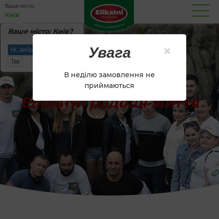
Вашe місто:
Київ
Вашe місто: Київ?
×
Увага
Ні, вибрати інше місто
Так
В неділю замовлення не
приймаються
Елікатні радощі життя