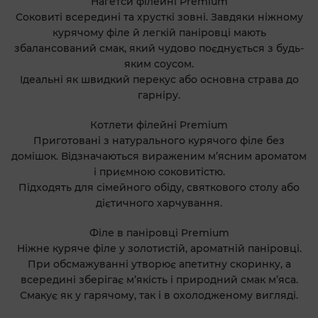
Нагетси філейні Premium
Соковиті всередині та хрусткі зовні. Завдяки ніжному
курячому філе й легкій паніровці мають
збалансований смак, який чудово поєднується з будь-
яким соусом.
Ідеальні як швидкий перекус або основна страва до
гарніру.
Котлети філейні Premium
Приготовані з натурального курячого філе без
домішок. Відзначаються вираженим м’ясним ароматом
і приємною соковитістю.
Підходять для сімейного обіду, святкового столу або
дієтичного харчування.
Філе в паніровці Premium
Ніжне куряче філе у золотистій, ароматній паніровці.
При обсмажуванні утворює апетитну скоринку, а
всередині зберігає м’якість і природний смак м’яса.
Смакує як у гарячому, так і в охолодженому вигляді.