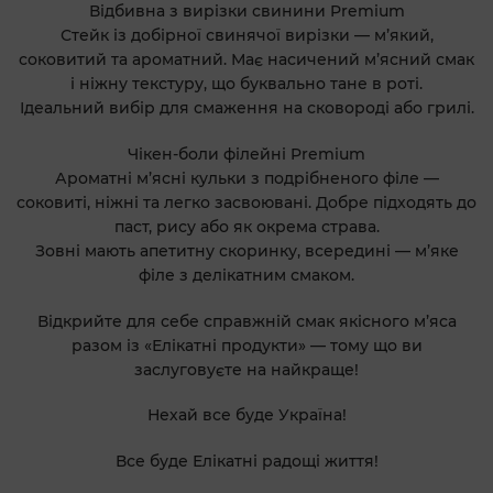
Відбивна з вирізки свинини Premium
Стейк із добірної свинячої вирізки — м’який,
соковитий та ароматний. Має насичений м’ясний смак
і ніжну текстуру, що буквально тане в роті.
Ідеальний вибір для смаження на сковороді або грилі.
Чікен-боли філейні Premium
Ароматні м’ясні кульки з подрібненого філе —
соковиті, ніжні та легко засвоювані. Добре підходять до
паст, рису або як окрема страва.
Зовні мають апетитну скоринку, всередині — м’яке
філе з делікатним смаком.
Відкрийте для себе справжній смак якісного м’яса
разом із «Елікатні продукти» — тому що ви
заслуговуєте на найкраще!
Нехай все буде Україна!
Все буде Елікатні радощі життя!