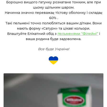
Борошно вищого ґатунку розкатане тонким, але при
цьому щільним шаром.
Начинка значно переважає тістову оболонку і складає
60% .
Такі пельмені точно полюбляться вашим діткам. Вони
мають форму «Сатурн» та цікаві кольори.
Влаштуйте Елікатний обід з
пельменями “Філейні”
і
ваша родина буде задоволена.
Все буде Україна!