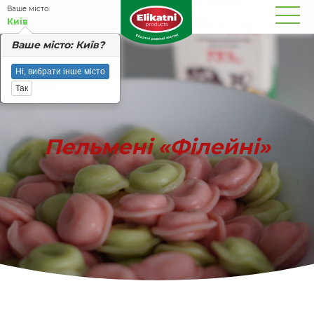
Вашe місто:
Київ
Вашe місто: Київ?
Ні, вибрати інше місто
Так
Пельмені «Філейні»