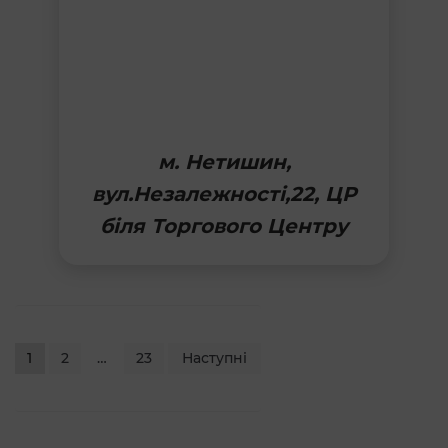
м. Нетишин,
вул.Незалежності,22, ЦР
біля Торгового Центру
Навігація
1
2
…
23
Наступні
записів