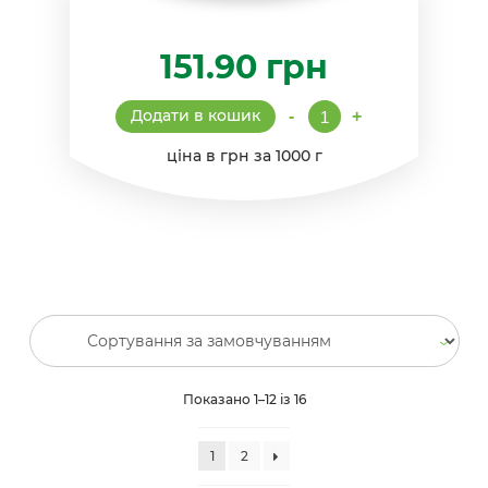
151.90
грн
Млинці
Додати в кошик
-
+
"Французькі"
з
ціна в грн за 1000 г
шоколадом
кількість
Показано 1–12 із 16
1
2