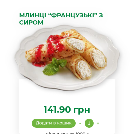
МЛИНЦІ “ФРАНЦУЗЬКІ” З
СИРОМ
141.90
грн
Млинці
Додати в кошик
-
+
"Французькі"
з
ціна в грн за 1000 г