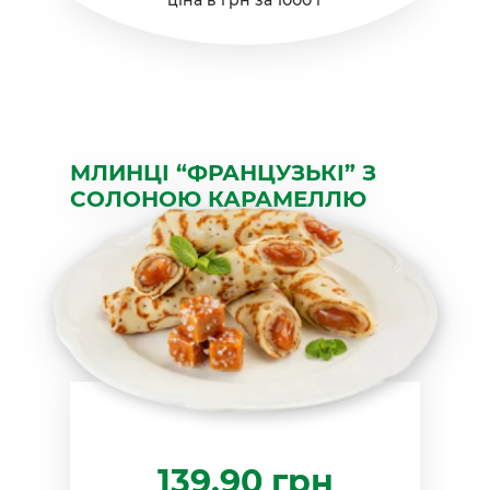
сиром
кількість
МЛИНЦІ “ФРАНЦУЗЬКІ” З
СОЛОНОЮ КАРАМЕЛЛЮ
139.90
грн