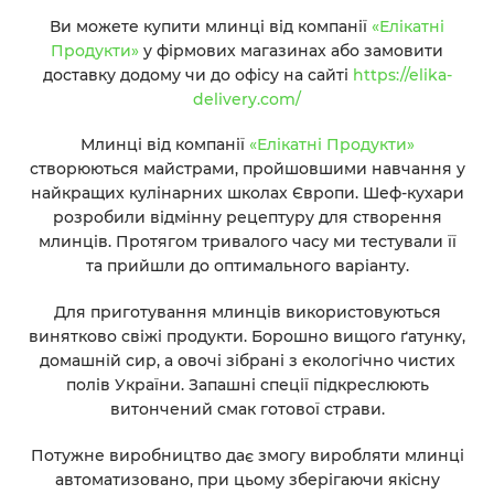
Ви можете купити
млинці від компанії
«Елікатні
Продукти»
у фірмових магазинах або замовити
доставку додому чи до офісу на сайті
https://elika-
delivery.com/
Млинці від компанії
«Елікатні Продукти»
створюються майстрами, пройшовшими навчання у
найкращих кулінарних школах Європи. Шеф-кухари
розробили відмінну рецептуру для створення
млинців. Протягом тривалого часу ми тестували її
та прийшли до оптимального варіанту.
Для приготування млинців використовуються
винятково свіжі продукти. Борошно вищого ґатунку,
домашній сир, а овочі зібрані з екологічно чистих
полів України. Запашні спеції підкреслюють
витончений смак готової страви.
Потужне виробництво дає змогу виробляти млинці
автоматизовано, при цьому зберігаючи якісну