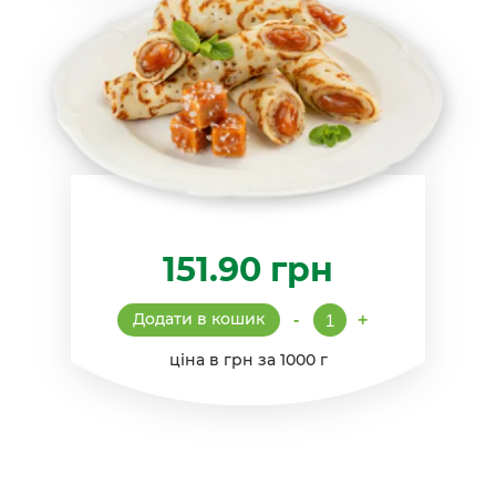
151.90
грн
Млинці
Додати в кошик
-
+
"Французькі"
з
ціна в грн за 1000 г
ірискою
кількість