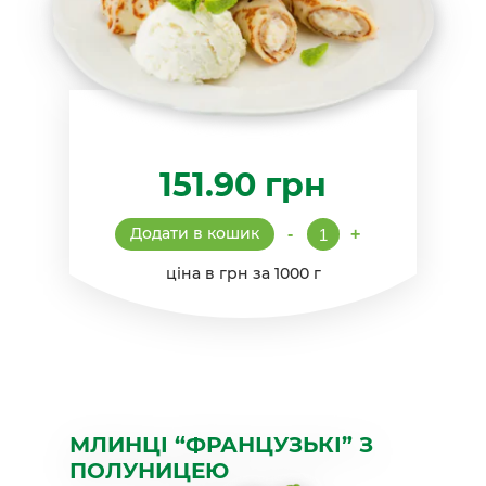
151.90
грн
Млинці
Додати в кошик
-
+
"Французькі"
з
ціна в грн за 1000 г
пломбіром
кількість
МЛИНЦІ “ФРАНЦУЗЬКІ” З
ПОЛУНИЦЕЮ