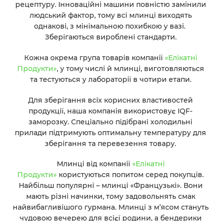
рецептуру. Інноваційні машини повністю замінили
людський фактор, тому всі млинці виходять
однакові, з мінімальною похибкою у вазі.
Зберігаються вироблені стандарти.
Кожна окрема група товарів компанії
«Елікатні
Продукти»
, у тому числі й млинці, виготовляються
та тестуються у лабораторії в чотири етапи.
Для зберігання всіх корисних властивостей
продукції,
наша компанія використовує IQF-
заморозку
. Спеціально підібрані холодильні
прилади підтримують оптимальну температуру для
зберігання та перевезення товару.
Млинці від компанії
«Елікатні
Продукти»
користуються попитом серед покупців.
Найбільш популярні – млинці «Французькі». Вони
мають різні начинки, тому задовольнять смак
найвибагливішого гурмана. Млинці з м’ясом стануть
чудовою вечерею для всієї родини, а бендерики