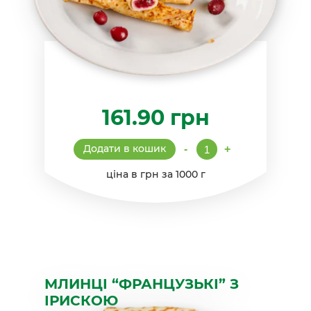
161.90
грн
Млинці
Додати в кошик
-
+
"Французькі"
з
ціна в грн за 1000 г
вишнями
кількість
МЛИНЦІ “ФРАНЦУЗЬКІ” З
ІРИСКОЮ