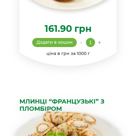
161.90
грн
Млинці
Додати в кошик
-
+
"Французькі"
з
ціна в грн за 1000 г
персиком
кількість
МЛИНЦІ “ФРАНЦУЗЬКІ” З
ПЛОМБІРОМ