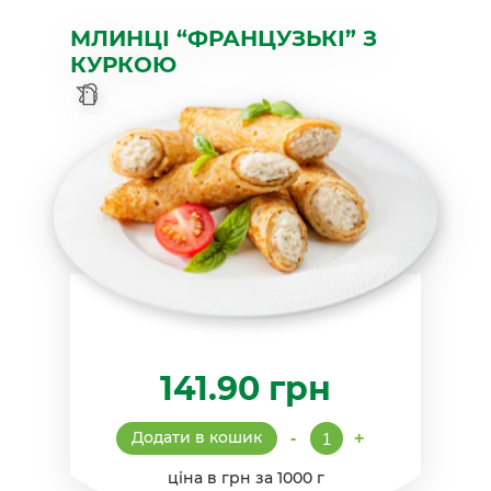
МЛИНЦІ “ФРАНЦУЗЬКІ” З
КУРКОЮ
141.90
грн
Млинці
Додати в кошик
-
+
"Французькі"
з
ціна в грн за 1000 г
куркою