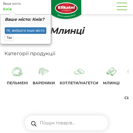
Вашe місто:
Київ
Вашe місто: Київ?
Млинці
Ні, вибрати інше місто
Так
Категорії продукції
ПЕЛЬМЕНІ
ВАРЕНИКИ
КОТЛЕТИ/НАГЕТСИ
МЛИНЦІ
СИР
Пошук
товарів