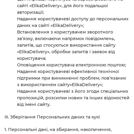
сайті «ElikaDelivery», для його подальшої
авторизації;
Надання користувачеві доступу до персональних
даних на сайті «ElikaDelivery»;
Встановлення з користувачем зворотного
зв’язку, включаючи напрямок повідомлень,
запитів, що стосуються використання сайту
«ElikaDelivery», обробки запитів і заявок від
користувача;
Оповіщення користувача електронною поштою;
Надання користувачеві ефективної технічної
підтримки при виникненні проблем, пов’язаних
з використанням сайту«ElikaDelivery»;
Надання користувачеві з його згоди спеціальних
пропозицій, розсилки новин та інших відомостей
від імені сайту.
ІІІ.
З
берігання Персональних даних
та кукі
1. Персональні дані, на збирання, накопичення,