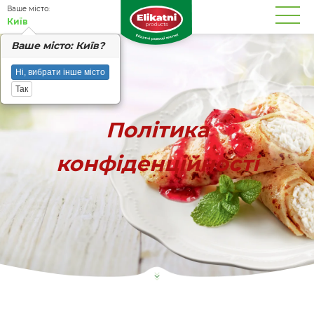
Вашe місто:
Київ
Вашe місто: Київ?
Ні, вибрати інше місто
Так
Політика
конфіденційності