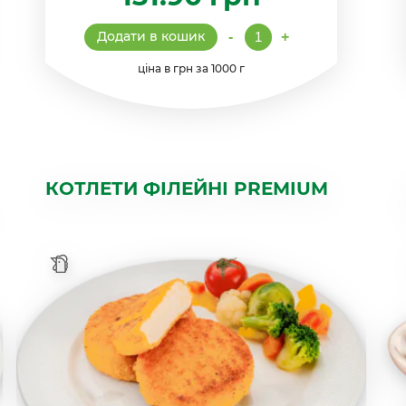
Котлети
Додати в кошик
-
+
"Домашні
з
ціна в грн за 1000 г
часником"
кількість
КОТЛЕТИ ФІЛЕЙНІ PREMIUM