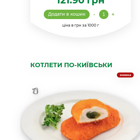
121.90
грн
Котлети
Додати в кошик
-
+
"Бабусині"
кількість
ціна в грн за 1000 г
КОТЛЕТИ ПО-КИЇВСЬКИ
знижка