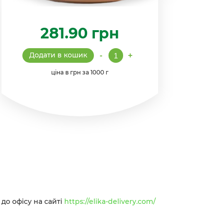
281.90
грн
Крильця
Додати в кошик
-
+
смажені
в
ціна в грн за 1000 г
паніровці
кількість
до офісу на сайті
https://elika-delivery.com/