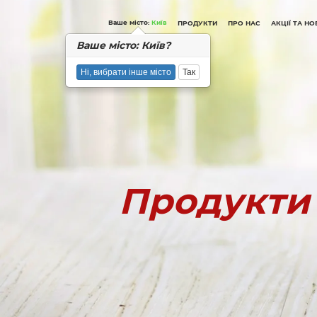
Вашe місто:
Київ
ПРОДУКТИ
ПРО НАС
АКЦІЇ ТА Н
Вашe місто: Київ?
Ні, вибрати інше місто
Так
Продукти