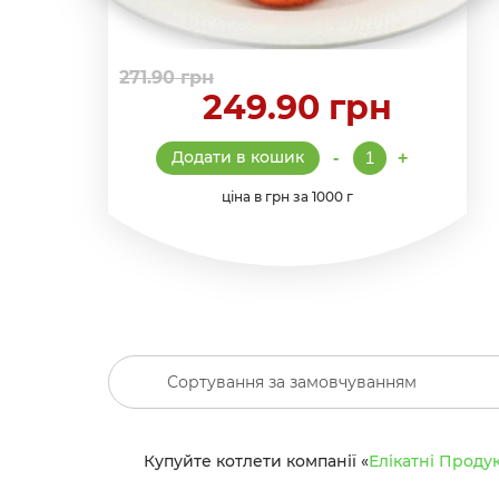
271.90
грн
249.90
грн
Котлети
Додати в кошик
-
+
по-
київськи
ціна в грн за 1000 г
кількість
Купуйте
котлети компанії «
Елікатні Проду