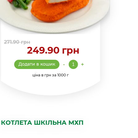
271.90
грн
249.90
грн
Кордон-
Додати в кошик
-
+
Блю
з
ціна в грн за 1000 г
сиром
та
шинкою
кількість
КОТЛЕТА ШКІЛЬНА МХП