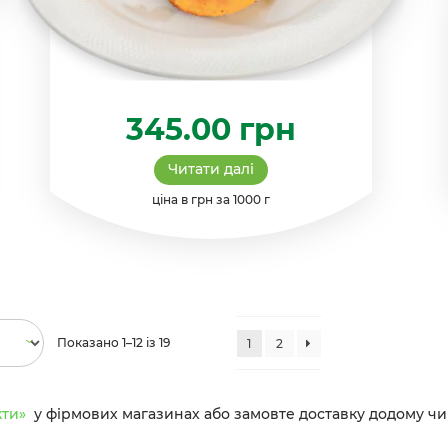
345.00
грн
Читати далі
ціна в грн за 1000 г
Показано 1–12 із 19
1
2
кти»
у фірмових магазинах або замовте доставку додому чи 