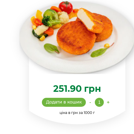
251.90
грн
Котлета
Додати в кошик
-
+
"Філейна"
кількість
ціна в грн за 1000 г