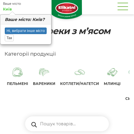
Вашe місто:
Київ
Вашe місто: Київ?
Чебуреки з м’ясом
Ні, вибрати інше місто
Так
Категорії продукції
ПЕЛЬМЕНІ
ВАРЕНИКИ
КОТЛЕТИ/НАГЕТСИ
МЛИНЦІ
СИР
Пошук
товарів