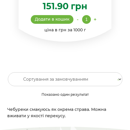
151.90
грн
Чебуреки
Додати в кошик
-
+
з
м'ясом
ціна в грн за 1000 г
смажені
кількість
Показано один результат
Чебуреки смакуюсь як окрема страва. Можна
вживати у якості перекусу.