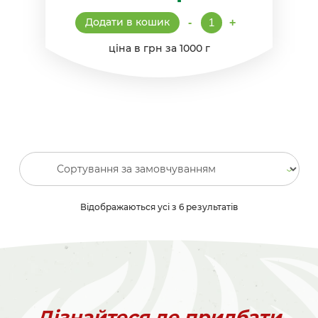
Термопакет
Додати в кошик
-
+
кількість
ціна в грн за 1000 г
Відображаються усі з 6 результатів
Дізнайтеся де придбати