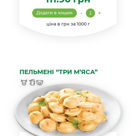
Вареники
Додати в кошик
-
+
"Знатні"
з
ціна в грн за 1000 г
картоплею
кількість
ПЕЛЬМЕНІ “ТРИ М’ЯСА”