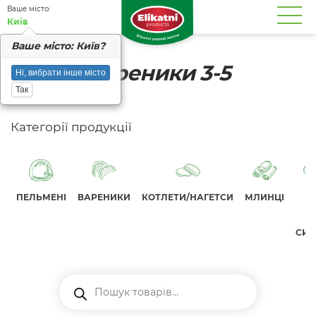
Вашe місто:
Київ
Вашe місто: Київ?
Вареники 3-5
Ні, вибрати інше місто
Так
Категорії продукції
ПЕЛЬМЕНІ
ВАРЕНИКИ
КОТЛЕТИ/НАГЕТСИ
МЛИНЦІ
СИР
Пошук
товарів