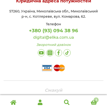
Юридична адреса потужностей
57260, Україна, Миколаївська обл., Миколаївський
р-н, с. Котляреве, вул. Комарова, 62.
Телефон
+380 (93) 094 38 96
digital@elika.com.ua
Зворотний дзвінок
Смакуй
1
Шукати:
Ш
у