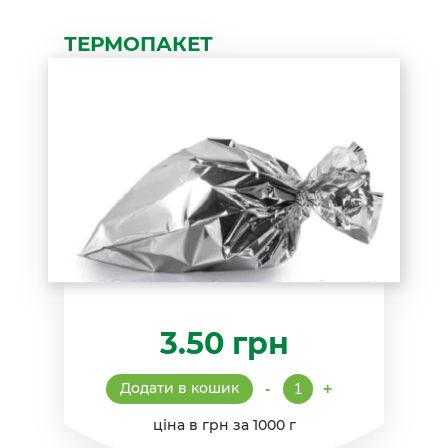
ТЕРМОПАКЕТ
3.50
грн
Термопакет
Додати в кошик
-
+
кількість
ціна в грн за 1000 г