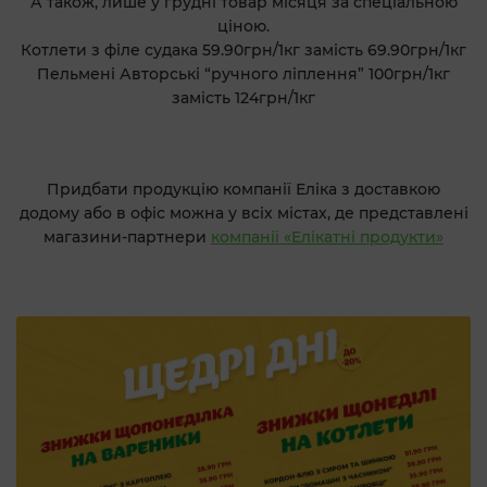
А також, лише у грудні
товар місяця
за спеціальною
ціною.
Котлети з філе судака
59.90грн/1кг замість 69.90грн/1кг
Пельмені Авторські “ручного ліплення”
100грн/1кг
замість 124грн/1кг
Придбати продукцію компанії Еліка з доставкою
додому або в офіс можна у всіх містах, де представлені
магазини-партнери
компанії «Елікатні продукти»