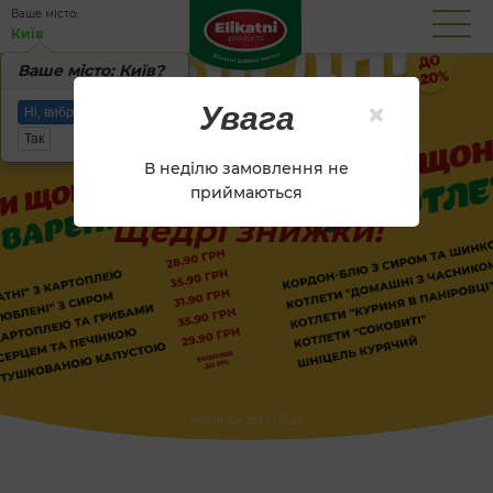
Вашe місто:
Київ
Вашe місто: Київ?
×
Увага
Ні, вибрати інше місто
Так
В неділю замовлення не
приймаються
Щедрі знижки!