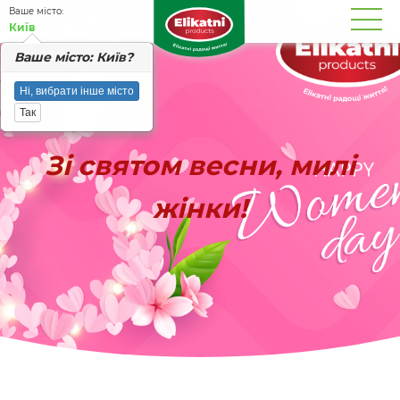
Вашe місто:
Київ
Вашe місто: Київ?
Ні, вибрати інше місто
Так
Зі святом весни, милі
жінки!