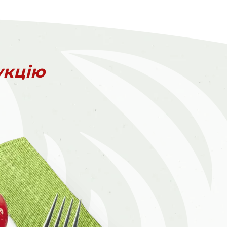
укцію