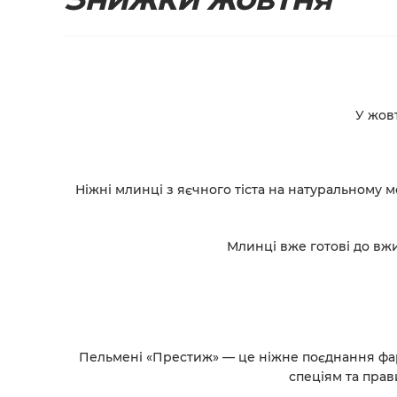
У жовт
Ніжні млинці з яєчного тіста на натуральному м
Млинці вже готові до вжи
Пельмені «Престиж»
— це ніжне поєднання фар
спеціям та прави