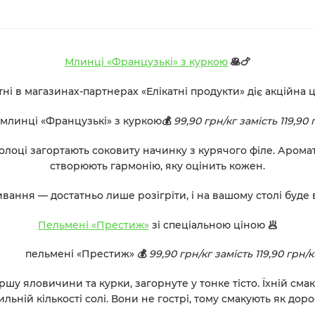
Млинці «Французькі» з куркою
🥞🍗
ні в магазинах-партнерах «Елікатні продукти» діє акційна ц
млинці «Французькі» з куркою
💰
99,90 грн/кг замість 119,90 
олоці загортають соковиту начинку з курячого філе. Арома
створюють гармонію, яку оцінить кожен.
вання — достатньо лише розігріти, і на вашому столі буде 
Пельмені «Престиж»
зі спеціальною ціною 🥟
пельмені «Престиж»
💰
99,90 грн/кг замість 119,90 грн/кг
шу яловичини та курки, загорнуте у тонке тісто. Їхній см
льній кількості солі. Вони не гострі, тому смакують як дорос