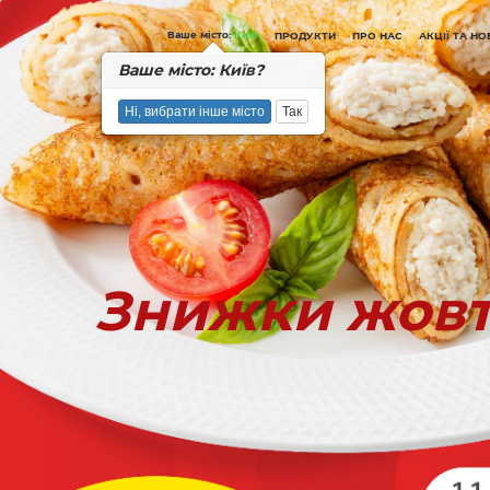
Вашe місто:
Київ
ПРОДУКТИ
ПРО НАС
АКЦІЇ ТА Н
Вашe місто: Київ?
Ні, вибрати інше місто
Так
Знижки жов