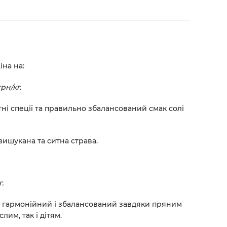
іна на:
грн/кг.
тні спеції та правильно збалансований смак солі
вишукана та ситна страва.
.
ак гармонійний і збалансований завдяки пряним
лим, так і дітям.